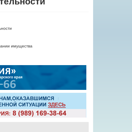
тельности
ьности
вании имущества